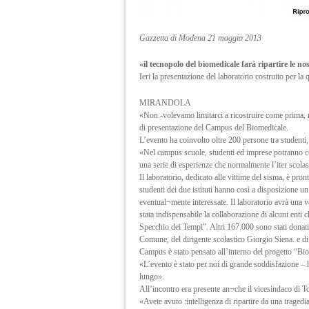
Gazzetta di Modena 21 maggio 2013
«il tecnopolo del biomedicale farà ripartire le no
Ieri la presentazione del laboratorio costruito per la
MIRANDOLA
«Non -volevamo limitarci a ricostruire come prima, m
di presentazione del Campus del Biomedicale.
L’evento ha coinvolto oltre 200 persone tra studenti,
«Nel campus scuole, studenti ed imprese potranno coor
una serie di esperienze che normalmente l’iter scolast
Il laboratorio, dedicato alle vittime del sisma, è pro
studenti dei due istituti hanno così a disposizione un
eventual¬mente interessate. Il laboratorio avrà una va
stata indispensabile la collaborazione di alcuni ent
Specchio dei Tempi”. Altri 167.000 sono stati donati
Comune, del dirigente scolastico Giorgio Siena. e di 
Campus è stato pensato all’interno del progetto “Bi
«L’evento è stato per noi di grande soddisfazione –
lungo».
All’incontro era presente an¬che il vicesindaco di T
«Avete avuto :intelligenza di ripartire da una traged