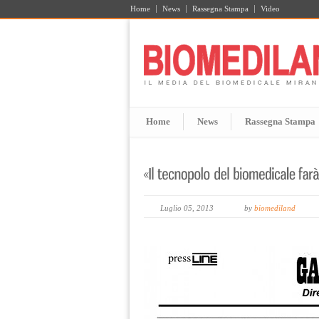
Home
News
Rassegna Stampa
Video
Home
News
Rassegna Stampa
Luglio 05, 2013
by
biomediland