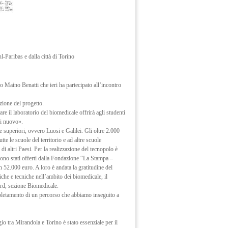
l-Paribas e dalla città di Torino
o Maino Benatti che ieri ha partecipato all’incontro
zione del progetto.
e il laboratorio del biomedicale offrirà agli studenti
di nuovo».
e superiori, ovvero Luosi e Galilei. Gli oltre 2.000
e le scuole del territorio e ad altre scuole
i altri Paesi. Per la realizzazione del tecnopolo è
sono stati offerti dalla Fondazione “La Stampa –
 52.000 euro. A loro è andata la gratitudine del
che e tecniche nell’ambito dei biomedicale, il
ord, sezione Biomedicale.
pletamento di un percorso che abbiamo inseguito a
io tra Mirandola e Torino è stato essenziale per il