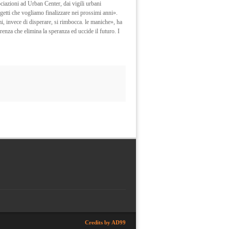
ociazioni ad Urban Center, dai vigili urbani
ogetti che vogliamo finalizzare nei prossimi anni».
 invece di disperare, si rimbocca. le maniche», ha
nza che elimina la speranza ed uccide il futuro. I
Credits by AD99