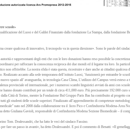
stre scuole»
 qualificazione del Luosi e del Galilei Finanziato dalla fondazione La Stampa, dalla fondazione Bn
a creare qualcosa di innovativo, li tecnopolo va in questa direzione». Sono le parole del sindac
 autorità e rappresentanti degli enti che con le loro donazioni hanno reso possibile la concretizza
dinarsi per rafforzare la conoscenza reciproca dei due mondi ed il legame tra loro. In particolar
ico non offrirebbe. La nostra sfida è stata questa, ricostruire e dare anche ai cittadini qualcosa 
nto. Realizzato accanto alla sede temporanea dell’istituto Luosi, ‘funzionerà per entrambe le scuol
 nuovo spazio all’ avanguardia, in tecnologia Casa Clima, L’utilizzo del Campus verrà esteso a tutt
lenza provinciale ed internazionale, per i numerosi scambi linguistici avviati da anni con scuole d
i che hanno donato contributi per un totale di circa 411,000 euro. Più precisamente 192.000 curo 
 dalla Città di Torino, mentre la Fondazione Bnl Gruppo Paris Bas ha contribuito al progetto con
tutti gli studenti delle scuole superiori. Finalizzato all’apprendimerito di competenze metodologi
omedicale” nato nel 2008 dalla collaborazione tra il :liceo Pico e Confindustria Modena-Area N
 ha detto Giuliana Gavioli, responsabile di Confindustria Modena Sezione Biomedicale – il com
orino Tom. Dealessandri, che ha fatto le veci del sindaco Fassino.
ia per fare un passo in avanti», ha detto Dealessandri. E poi il commento di Benatti: «Il gemellagg