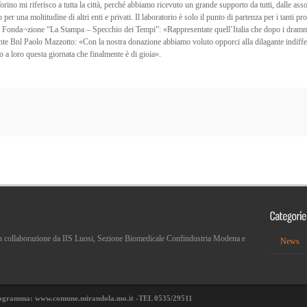
rino mi riferisco a tutta la città, perché abbiamo ricevuto un grande supporto da tutti, dalle ass
una moltitudine di altri enti e privati. Il laboratorio è solo il punto di partenza per i tanti pr
a Fonda¬zione “La Stampa – Specchio dei Tempi”: «Rappresentate quell’Italia che dopo i drammi,
te Bnl Paolo Mazzotto: «Con la nostra donazione abbiamo voluto opporci alla dilagante indiffere
 a loro questa giornata che finalmente è di gioia».
 in collaborazione da IIS Luosi, Sezione Biomedicale Confindustria Modena e
News
 programma: www.comune.mirandola.mo.it -TEL 0535/29511