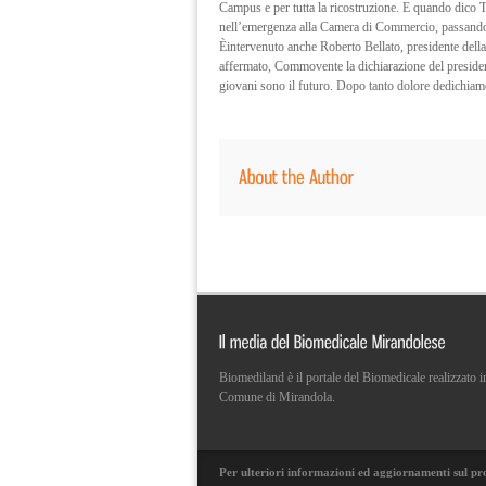
Campus e per tutta la ricostruzione. E quando dico To
nell’emergenza alla Camera di Commercio, passando per 
Èintervenuto anche Roberto Bellato, presidente dell
affermato, Commovente la dichiarazione del presiden
giovani sono il futuro. Dopo tanto dolore dedichiamo
Biomediland è il portale del Biomedicale realizzato
Comune di Mirandola.
Per ulteriori informazioni ed aggiornamenti sul