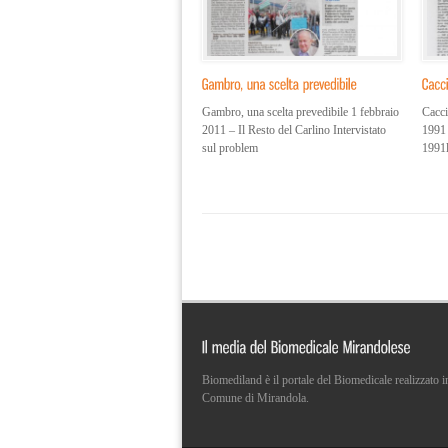
Gambro, una scelta prevedibile 1 febbraio
Cacci
2011 – Il Resto del Carlino Intervistato
1991 
sul problem
1991l
Biomediland è il portale del Biomedicale realizzato
Comune di Mirandola.