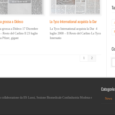
a grossa a Dideco 17 Dicembre
La Tyco International acquista la Dar 4
– Resto del Carlino Il 23 luglio
luglio 2000 – Il Resto del Carlino La Tyco
a Pfizer, gigant
Internatio
1
2
 in collaborazione da IIS Luosi, Sezione Biomedicale Confindustria Modena e
News